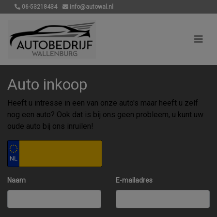
06-53218434
info@autowal.nl
Auto inkoop
Heeft u intresse in een van onze auto's maar heeft u zelf
nog een auto? Ook dat is bij ons geen probleem, u kunt uw
oude auto bij ons inruilen!
Naam
E-mailadres