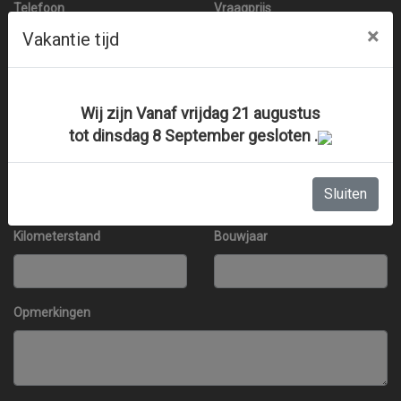
Telefoon
Vraagprijs
×
Vakantie tijd
Merk
Model
Wij zijn Vanaf vrijdag 21 augustus
tot dinsdag 8 September gesloten .
Kleur
Brandstof
Sluiten
Kilometerstand
Bouwjaar
Opmerkingen