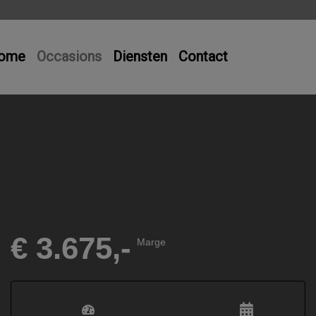
ome
Occasions
Diensten
Contact
€ 3.675,-
Marge