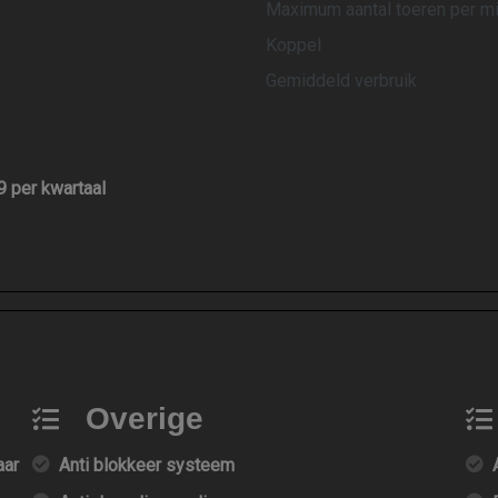
Maximum aantal toeren per m
Koppel
Gemiddeld verbruik
9 per kwartaal
Overige
aar
Anti blokkeer systeem