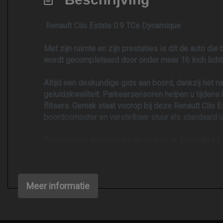
Renault Clio Estate 0.9 TCe Dynamique
Met zijn ruimte en zijn prestaties is dit de auto d
wordt gecompleteerd door onder meer 16 inch lichtm
Altijd een deskundige gids aan boord, dankzij het 
geluidskwaliteit. Parkeersensoren helpen u tijdens he
flitsers. Gemak staat voorop bij deze Renault Clio 
boordcomputer en verstelbaar stuur als standaard ui
Pragmatisch en veilig als deze auto is, beschikt hij
Want dat is het. Geen millimeter achteruit rollen bij
Wilt u deze auto zelf ervaren? Neem dan contact 
Meer informatie
Wij zijn geopend van dinsdag tot zaterdag Van 09.30
Occasions, kunt U bellen of mailen. Nieuwe APK met