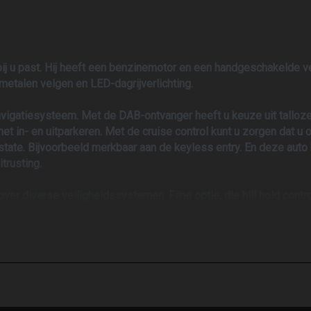
ie bij u past. Hij heeft een benzinemotor en een handgeschakelde
etalen velgen en LED-dagrijverlichting.
navigatiesysteem. Met de DAB-ontvanger heeft u keuze uit talloz
t in- en uitparkeren. Met de cruise control kunt u zorgen dat u op
Estate. Bijvoorbeeld merkbaar aan de keyless entry. En deze auto
trusting.
 over diverse veiligheidssystemen. Fijne optie, die hill hold con
 het wegrijden. Autorijden wordt steeds makkelijker en veiliger.
op met een van onze medewerkers.
 tot 16.00 uur daarbuiten op afspraak. Voor al uw vragen of het 
 een controle beurt is mogelijk tegen meerprijs: benzine 150 eu