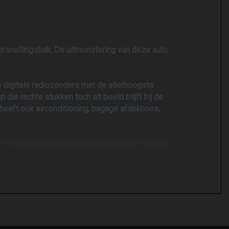
 versnellingsbak. De uitmonstering van deze auto
e digitale radiozenders met de allerhoogste
 die rechte stukken toch uit beeld blijft bij de
 heeft ook airconditioning, bagage afdekhoes,
trol. U mag ook automatische hellingproef zeggen.
inplannen van een proefrit met een van onze
ro en diesel 200 euro