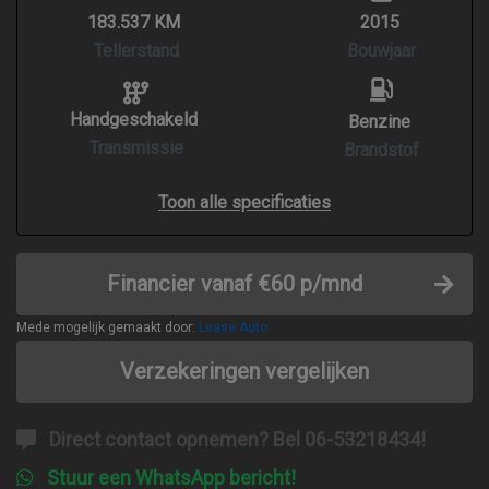
183.537 KM
2015
Tellerstand
Bouwjaar
Handgeschakeld
Benzine
Transmissie
Brandstof
Toon alle specificaties
Financier vanaf €60 p/mnd
Mede mogelijk gemaakt door:
Lease.Auto
Verzekeringen vergelijken
Direct contact opnemen? Bel 06-53218434!
Stuur een WhatsApp bericht!