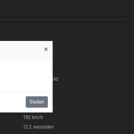
×
nsmissie
Benzine
Handgeschakeld
3
898 cc
Sluiten
66 kW / 90 PK
182 km/h
12.2 seconden