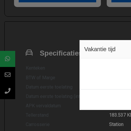
Vakantie tijd
Specificaties
Kenteken
XN54
NL
BTW of Marge
Marge
Datum eerste toelating
18-03-20
Datum eerste toelating (internationaal)
13-01-20
APK vervaldatum
18-03-20
Tellerstand
183.537 
Carrosserie
Station