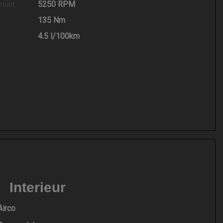
inuut
5250 RPM
135 Nm
4.5 l/100km
Interieur
Airco