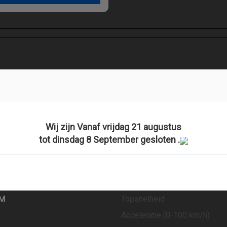
Motor en tra
Brandstof
5K
Wij zijn Vanaf vrijdag 21 augustus
Transmissie
tot dinsdag 8 September gesloten .
Aantal cilinders
19
Cilinderinhoud
15
Vermogen
27
Topsnelheid
KM
Acceleratie (0-100 km/h)