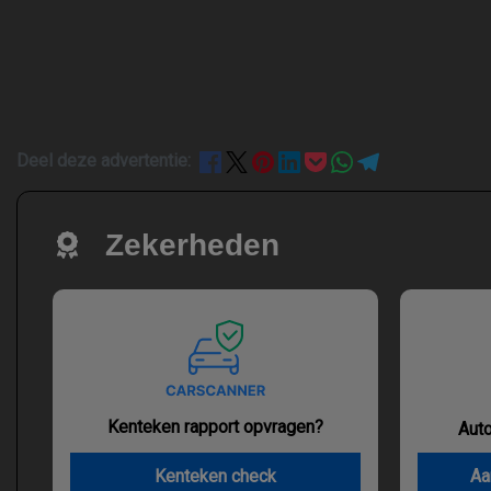
Deel deze advertentie:
Zekerheden
Kenteken rapport opvragen?
Aut
Kenteken check
Aa