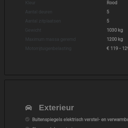
Kleur
Rood
Aantal deuren
5
Aantal zitplaatsen
5
Gewicht
1030 kg
Maximum massa geremd
1200 kg
Motorrijtuigenbelasting
€ 119 - 12
Exterieur
Buitenspiegels elektrisch verstel- en verwarmb