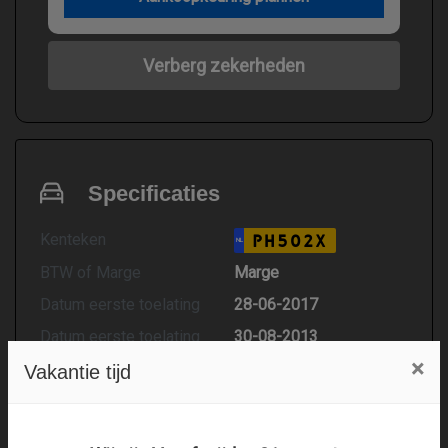
Verberg zekerheden
Specificaties
Kenteken
PH502X
NL
BTW of Marge
Marge
Datum eerste toelating
28-06-2017
Datum eerste toelating
30-08-2013
(internationaal)
×
Vakantie tijd
APK vervaldatum
31-08-2027
Tellerstand
160.976 KM