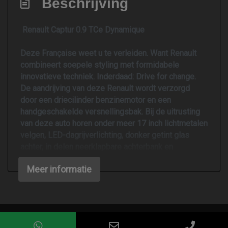
Beschrijving
Elektrische ramen voor en achter
Lederen versnellingspook
Renault Captur 0.9 TCe Dynamique
Stuur en versnellingspook (kunst)leder
Deze Française weet u te verleiden. Want Renault
Stuur leder
combineert soepele styling met formidabele
Stuur verstelbaar
innovatieve techniek. Inderdaad: Drive for change.
De aandrijving van deze Renault wordt verzorgd
Stuurbekrachtiging snelheidsafhankelijk
door een driecilinder benzinemotor en een
Overige
handgeschakelde versnellingsbak. Bij de uitrusting
van deze auto horen onder meer 17 inch lichtmetalen
Achteropkomend verkeer waarschuwing
velgen, LED-dagrijverlichting, donker getint glas
achter, in delen neerklapbare achterbank en
Anti blokkeer systeem
snelheidsafhankelijke stuurbekrachtiging.
Anti doorslip regeling
Meer informatie
Gemak dient de mens. Dankzij de spraaksturing
Bestuurdersairbag
bedient u de belangrijkste functie met uw stem.
Bluetooth
Nooit meer de weg kwijt: daarvoor zorgt het onboard
navigatiesysteem. De achteropkomend verkeer
Elektronisch stabiliteits programma
Mogelijk gemaakt door
Mobilox