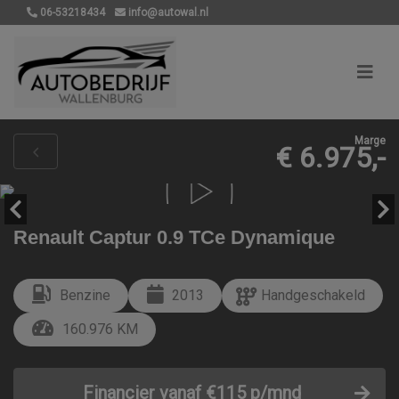
06-53218434
info@autowal.nl
Marge
€ 6.975,-
Renault Captur 0.9 TCe Dynamique
Benzine
2013
Handgeschakeld
160.976 KM
Financier vanaf €115 p/mnd