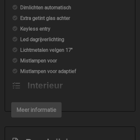
Dimlichten automatisch
Extra getint glas achter
Keyless entry
Led dagrijverlichting
Lichtmetalen velgen 17"
Mistlampen voor
Mistlampen voor adaptief
Interieur
Achterbank in delen neerklapbaar
Achterbank verstelbaar
Meer informatie
Airco automatisch
Bestuurdersstoel in hoogte verstelbaar