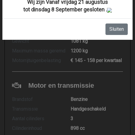
Wij zijn Vanaf vrijdag 21 augustus
Carrosserie
SUV
tot dinsdag 8 September gesloten .
Kleur
Bruin
Aantal deuren
5
Sluiten
Aantal zitplaatsen
5
Gewicht
1081 kg
Maximum massa geremd
1200 kg
Motorrijtuigenbelasting
€ 145 - 158 per kwartaal
Motor en transmissie
Brandstof
Benzine
Transmissie
Handgeschakeld
Aantal cilinders
3
Cilinderinhoud
898 cc