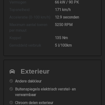
Vermogen
66 kW / 90 PK
Topsnelheid
171 km/h
Acceleratie (0-100 km/h)
12.9 seconden
Maximum aantal toeren
5250 RPM
per minuut
Koppel
135 Nm
Gemiddeld verbruik
5 l/100km
Exterieur
Andere dakkleur
Buitenspiegels elektrisch verstel- en
verwarmbaar
Chroom delen exterieur