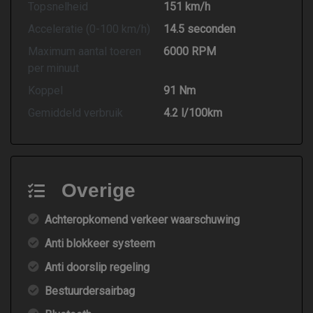
Topsnelheid
151 km/h
Acceleratie (0-100 km/h)
14.5 seconden
Maximum aantal toeren
6000 RPM
per minuut
Koppel
91 Nm
Gemiddeld verbruik
4.2 l/100km
Overige
Achteropkomend verkeer waarschuwing
Anti blokkeer systeem
Anti doorslip regeling
Bestuurdersairbag