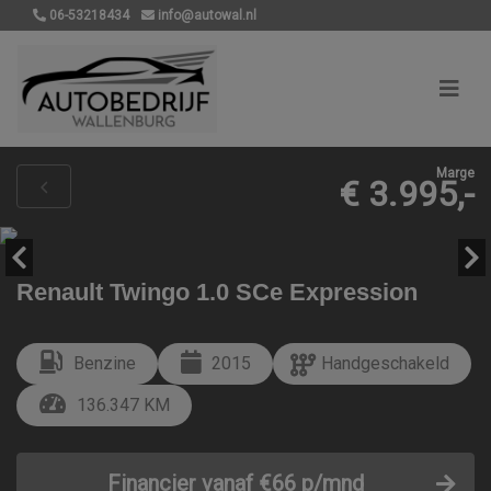
06-53218434
info@autowal.nl
Marge
€ 3.995,-
Renault Twingo 1.0 SCe Expression
Benzine
2015
Handgeschakeld
136.347 KM
Financier vanaf €66 p/mnd