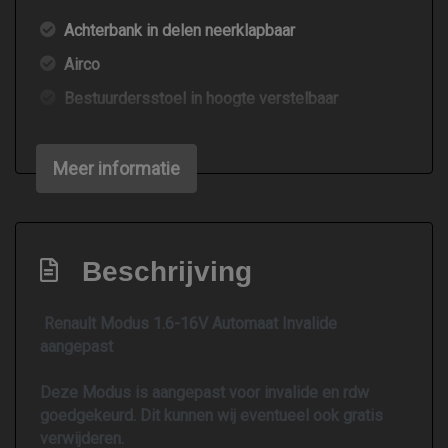
Achterbank in delen neerklapbaar
Airco
Bestuurdersstoel in hoogte verstelbaar
Elektrische ramen voor
Stuurbekrachtiging
Meer informatie
Overige
Anti blokkeer systeem
Beschrijving
Bestuurdersairbag
Elektronische remkrachtverdeling
Renault Modus 1.6-16V Automaat Invalide
aangepast
Passagiersairbag
Zij airbag(s) voor
Deze Modus is aangepast voor invalide en rdw
goedgekeurd. Dit kunnen wij eventueel ook gratis
verwijderen.