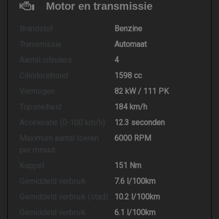
Motor en transmissie
Brandstof
Benzine
Transmissie
Automaat
Aantal cilinders
4
Cilinderinhoud
1598 cc
Vermogen
82 kW / 111 PK
Topsnelheid
184 km/h
Acceleratie (0-100 km/h)
12.3 seconden
Maximum aantal toeren
6000 RPM
per minuut
Koppel
151 Nm
Gemiddeld verbruik
7.6 l/100km
Gemiddeld verbruik (stad)
10.2 l/100km
Gemiddeld verbruik
6.1 l/100km