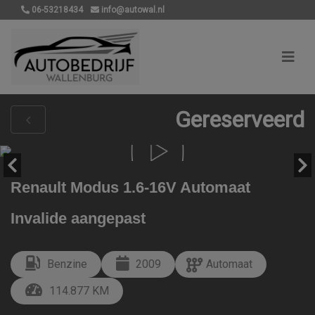
06-53218434
info@autowal.nl
Gereserveerd
Renault Modus 1.6-16V Automaat
Invalide aangepast
Benzine
2009
Automaat
114.877 KM