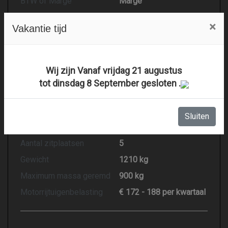
BTW of Marge
Marge
Datum eerste toelating
09-11-2009
×
Vakantie tijd
Datum eerste toelating
09-11-2009
(internationaal)
APK vervaldatum
09-11-2026
Wij zijn Vanaf vrijdag 21 augustus
Tellerstand
114.877 KM
tot dinsdag 8 September gesloten .
Carrosserie
MPV
Kleur
Beige
Sluiten
Aantal deuren
5
Aantal zitplaatsen
5
Gewicht
1210 kg
Maximum massa geremd
900 kg
Motorrijtuigenbelasting
€ 172 - 188 per kwartaal