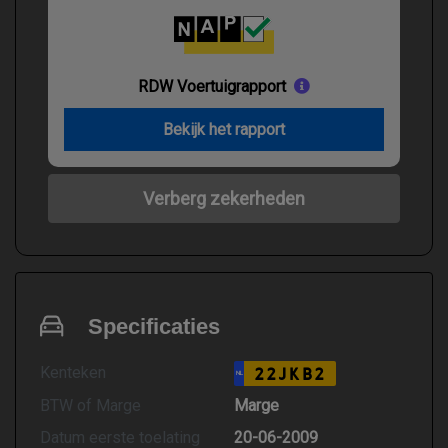
RDW Voertuigrapport
Bekijk het rapport
Verberg zekerheden
Specificaties
Kenteken
22JKB2
NL
BTW of Marge
Marge
Datum eerste toelating
20-06-2009