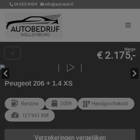
06-53218434
info@autowal.nl
Marge
€ 2.175,-
Peugeot 206 + 1.4 XS
Benzine
2009
Handgeschakeld
127.941 KM
Verzekeringen vergelijken