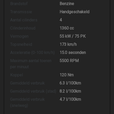
Brandstof
Benzine
Transmissie
Handgeschakeld
Aantal cilinders
4
Cilinderinhoud
1360 cc
Vermogen
55 kW / 75 PK
Topsnelheid
173 km/h
Acceleratie (0-100 km/h)
15.0 seconden
Maximum aantal toeren
5500 RPM
per minuut
Koppel
120 Nm
Gemiddeld verbruik
6.3 l/100km
Gemiddeld verbruik (stad)
8.2 l/100km
Gemiddeld verbruik
4.7 l/100km
(snelweg)